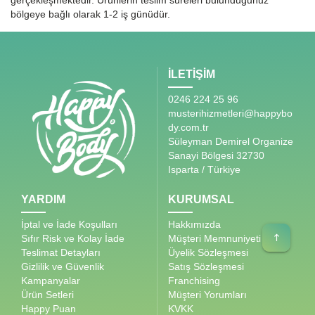
gerçekleşmektedir. Ürünlerin teslim süreleri bulunduğunuz
bölgeye bağlı olarak 1-2 iş günüdür.
İLETİŞİM
0246 224 25 96
musterihizmetleri@happybo
dy.com.tr
Süleyman Demirel Organize
Sanayi Bölgesi 32730
Isparta / Türkiye
YARDIM
KURUMSAL
İptal ve İade Koşulları
Hakkımızda
Sıfır Risk ve Kolay İade
Müşteri Memnuniyeti
Teslimat Detayları
Üyelik Sözleşmesi
Gizlilik ve Güvenlik
Satış Sözleşmesi
Kampanyalar
Franchising
Ürün Setleri
Müşteri Yorumları
Happy Puan
KVKK