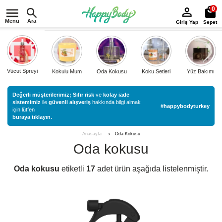
0
Menü
Ara
Giriş Yap
Sepet
Vücut Spreyi
Kokulu Mum
Oda Kokusu
Koku Setleri
Yüz Bakımı
Değerli müşterilerimiz;
Sıfır risk
ve
kolay iade
sistemimiz
ile
güvenli alışveriş
hakkında bilgi almak
#happybodyturkey
için lütfen
buraya tıklayın.
Oda Kokusu
Anasayfa
Oda kokusu
Oda kokusu
etiketli
17
adet ürün aşağıda listelenmiştir.