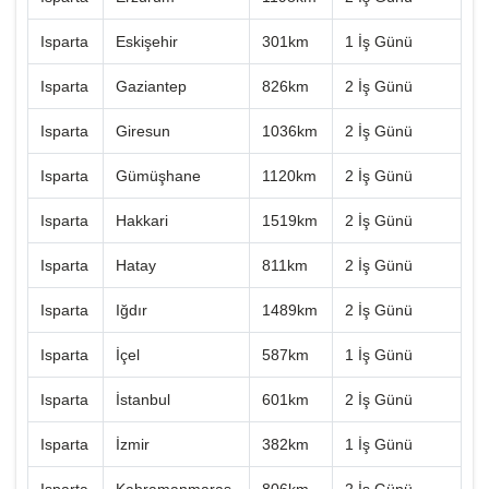
Isparta
Eskişehir
301km
1 İş Günü
Isparta
Gaziantep
826km
2 İş Günü
Isparta
Giresun
1036km
2 İş Günü
Isparta
Gümüşhane
1120km
2 İş Günü
Isparta
Hakkari
1519km
2 İş Günü
Isparta
Hatay
811km
2 İş Günü
Isparta
Iğdır
1489km
2 İş Günü
Isparta
İçel
587km
1 İş Günü
Isparta
İstanbul
601km
2 İş Günü
Isparta
İzmir
382km
1 İş Günü