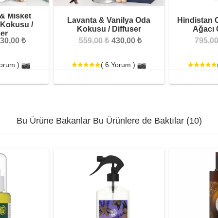
 & Misket
Lavanta & Vanilya Oda
Hindistan 
Kokusu /
Kokusu / Diffuser
Ağacı 
ser
30,00 ₺
559,00 ₺
430,00 ₺
795,00
Yorum )
( 6 Yorum )
Bu Ürüne Bakanlar Bu Ürünlere de Baktılar (10)