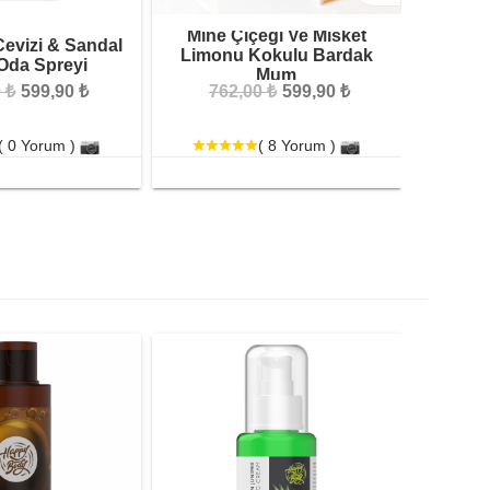
Mine Çiçeği Ve Misket
Cevizi & Sandal
Limonu Kokulu Bardak
Gü
Oda Spreyi
Mum
 ₺
599,90 ₺
762,00 ₺
599,90 ₺
44
( 0 Yorum )
( 8 Yorum )