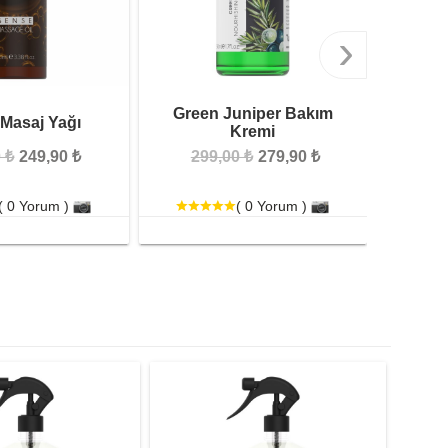
›
Green Juniper Bakım
 Masaj Yağı
Roll
Kremi
 ₺
249,90 ₺
299,00 ₺
279,90 ₺
29
( 0 Yorum )
( 0 Yorum )