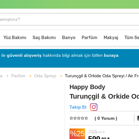
Yüz Bakımı
Saç Bakımı
Banyo
Parfüm
Makyaj
Tüm Se
ile
güvenli alışveriş
hakkında bilgi almak için lütfen
buraya
Parfüm
Oda Spreyi
Turunçgil & Orkide Oda Spreyi / Air F
fa
Happy Body
Turunçgil & Orkide Od
Takip Et
( 0 Yorum )
795
%25
,00
₺
599