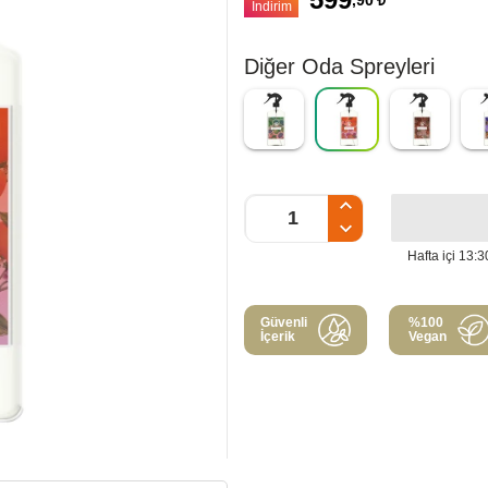
,90
₺
İndirim
Diğer Oda Spreyleri
Hafta içi 13:3
Güvenli
%100
İçerik
Vegan