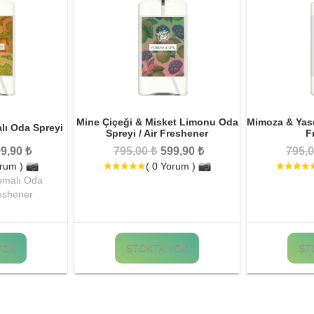
Mine Çiçeği & Misket Limonu Oda
Mimoza & Yase
lı Oda Spreyi
Spreyi / Air Freshener
F
9,90 ₺
795,00 ₺
599,90 ₺
795,0
orum )
( 0 Yorum )
omalı Oda
reshener
YOK
STOKTA YOK
ST