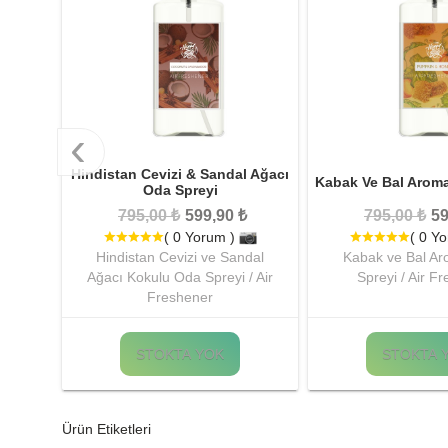
‹
Hindistan Cevizi & Sandal Ağacı
Kabak Ve Bal Aroma
Oda Spreyi
795,00 ₺
599,90 ₺
795,00 ₺
59
( 0 Yorum )
( 0 Y
Hindistan Cevizi ve Sandal
Kabak ve Bal Ar
Ağacı Kokulu Oda Spreyi / Air
Spreyi / Air F
Freshener
STOKTA YOK
STOKTA 
Ürün Etiketleri