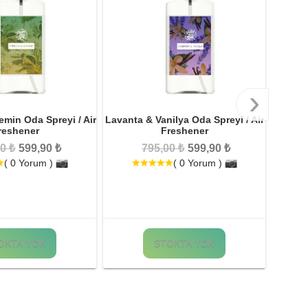
›
min Oda Spreyi / Air
Lavanta & Vanilya Oda Spreyi / Air
Y
reshener
Freshener
0 ₺
599,90 ₺
795,00 ₺
599,90 ₺
( 0 Yorum )
( 0 Yorum )
Yeşi
body 
çay k
içer
v
OKTA YOK
STOKTA YOK
Güve
kal