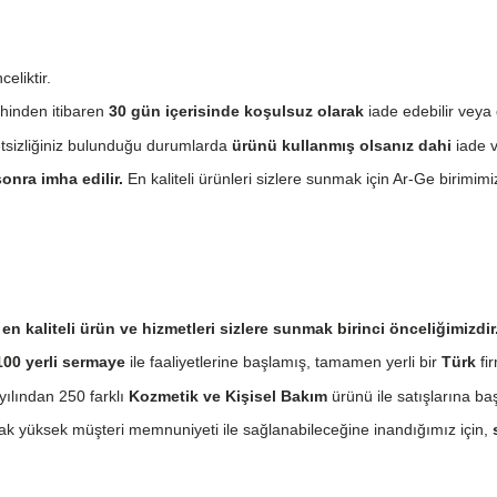
eliktir.
hinden itibaren
30 gün içerisinde koşulsuz olarak
iade edebilir veya 
etsizliğiniz bulunduğu durumlarda
ürünü kullanmış olsanız dahi
iade v
onra imha edilir.
En kaliteli ürünleri sizlere sunmak için Ar-Ge birimimiz
n kaliteli ürün ve hizmetleri sizlere sunmak birinci önceliğimizdir
00 yerli sermaye
ile faaliyetlerine başlamış, tamamen yerli bir
Türk
fir
ılından 250 farklı
Kozmetik ve Kişisel Bakım
ürünü ile satışlarına baş
cak yüksek müşteri memnuniyeti ile sağlanabileceğine inandığımız için,