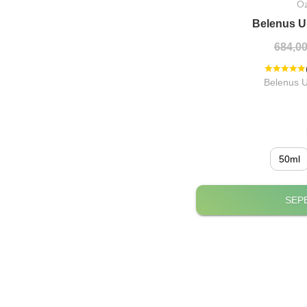
Öz
Belenus U
684,00
Belenus U
50ml
SEP