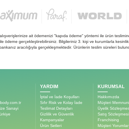
alışverişlerinize ait ödemenizi "kapıda ödeme" yöntemi ile ürün teslimin
 ile ödeme gerçekleştirebilirsiniz. Bilgileriniz 3. kişi ve kurumlarla kesi
ankanız aracılığıyla gerçekleşmektedir. Ürünlerin teslim süreleri bulu
YARDIM
KURUMSAL
İptal ve İade Koşulları
Hakkımızda
body.com.tr
Sıfır Risk ve Kolay İade
Müşteri Memnuni
ize Sanayi
Teslimat Detayları
Üyelik Sözleşmes
ürkiye
Gizlilik ve Güvenlik
Satış Sözleşmesi
Kampanyalar
Franchising
Ürün Setleri
Müşteri Yorumlar