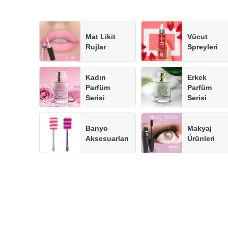
Vücut
Mat Likit
Spreyleri
Rujlar
Kadın
Erkek
Parfüm
Parfüm
Serisi
Serisi
Banyo
Makyaj
Aksesuarları
Ürünleri