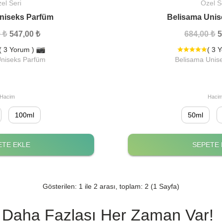
el Seri
Özel S
niseks Parfüm
Belisama Unis
 ₺
547,00 ₺
684,00 ₺
5
( 3 Yorum )
( 3 
niseks Parfüm
Belisama Unis
Hacim
Haci
100ml
50ml
ETE EKLE
SEPETE 
Gösterilen: 1 ile 2 arası, toplam: 2 (1 Sayfa)
Daha Fazlası Her Zaman Var!