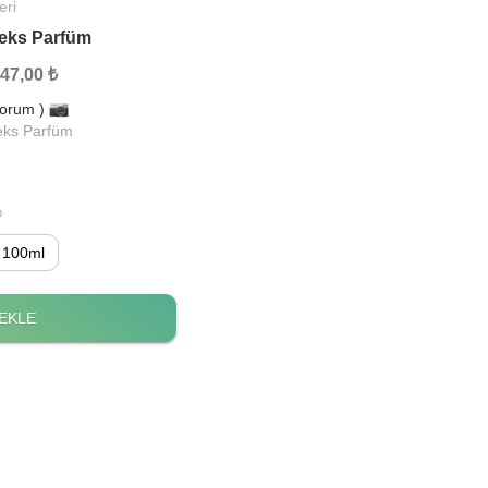
eri
eks Parfüm
47,00 ₺
Yorum )
eks Parfüm
m
100ml
EKLE