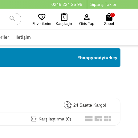
0246 224 25 96
Sipariş Takibi
0
0
0
Favorilerim
Karşılaştır
Giriş Yap
Sepet
riler
İletişim
#happybodyturkey
24 Saatte Kargo!
Karşılaştırma (0)
.