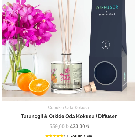
Çubuklu Oda Kokusu
Turunçgil & Orkide Oda Kokusu / Diffuser
559,00 ₺
430,00 ₺
( 1 Yorum )