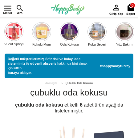
0
Menü
Ara
Giriş Yap
Sepet
Vücut Spreyi
Kokulu Mum
Oda Kokusu
Koku Setleri
Yüz Bakımı
Değerli müşterilerimiz;
Sıfır risk
ve
kolay iade
sistemimiz
ile
güvenli alışveriş
hakkında bilgi almak
#happybodyturkey
için lütfen
buraya tıklayın.
Çubuklu Oda Kokusu
Anasayfa
çubuklu oda kokusu
çubuklu oda kokusu
etiketli
6
adet ürün aşağıda
listelenmiştir.