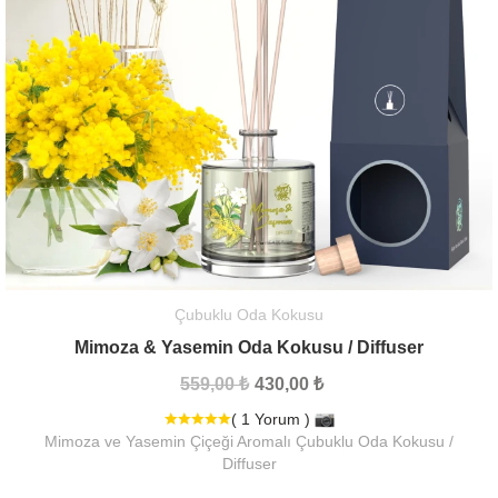
Çubuklu Oda Kokusu
Mimoza & Yasemin Oda Kokusu / Diffuser
559,00 ₺
430,00 ₺
( 1 Yorum )
Mimoza ve Yasemin Çiçeği Aromalı Çubuklu Oda Kokusu /
Diffuser