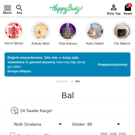
0
Menü
Ara
Giriş Yap
Sepet
Vücut Spreyi
Kokulu Mum
Oda Kokusu
Koku Setleri
Yüz Bakımı
Değerli müşterilerimiz;
Sıfır risk
ve
kolay iade
sistemimiz
ile
güvenli alışveriş
hakkında bilgi almak
#happybodyturkey
için lütfen
buraya tıklayın.
Bal
Anasayfa
Bal
24 Saatte Kargo!
Akıllı Sıralama
Göster: 80