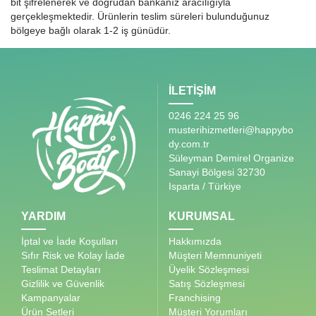
bit şifrelenerek ve doğrudan bankanız aracılığıyla
gerçekleşmektedir. Ürünlerin teslim süreleri bulunduğunuz
bölgeye bağlı olarak 1-2 iş günüdür.
İLETİŞİM
0246 224 25 96
musterihizmetleri@happybo
dy.com.tr
Süleyman Demirel Organize
Sanayi Bölgesi 32730
Isparta / Türkiye
YARDIM
KURUMSAL
İptal ve İade Koşulları
Hakkımızda
Sıfır Risk ve Kolay İade
Müşteri Memnuniyeti
Teslimat Detayları
Üyelik Sözleşmesi
Gizlilik ve Güvenlik
Satış Sözleşmesi
Kampanyalar
Franchising
Ürün Setleri
Müşteri Yorumları