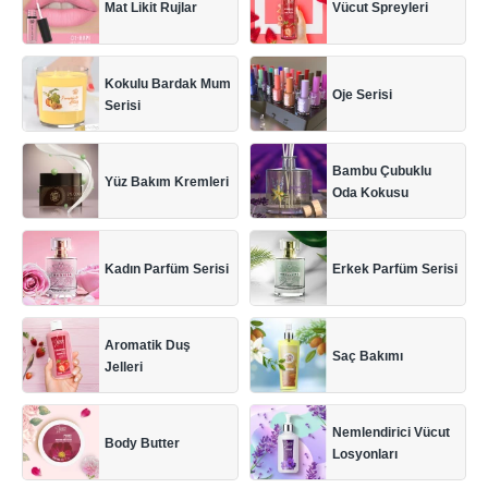
Vücut Spreyleri
Mat Likit Rujlar
Kokulu Bardak Mum
Oje Serisi
Serisi
Bambu Çubuklu
Yüz Bakım Kremleri
Oda Kokusu
Kadın Parfüm Serisi
Erkek Parfüm Serisi
Aromatik Duş
Saç Bakımı
Jelleri
Nemlendirici Vücut
Body Butter
Losyonları