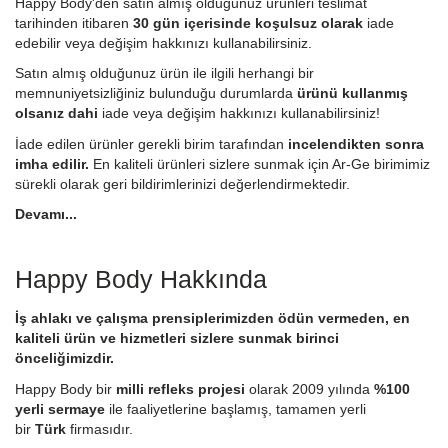
Happy Body'den satın almış olduğunuz ürünleri teslimat
tarihinden itibaren
30 gün içerisinde koşulsuz olarak
iade
edebilir veya değişim hakkınızı kullanabilirsiniz.
Satın almış olduğunuz ürün ile ilgili herhangi bir
memnuniyetsizliğiniz bulunduğu durumlarda
ürünü kullanmış
olsanız dahi
iade veya değişim hakkınızı kullanabilirsiniz!
İade edilen ürünler gerekli birim tarafından
incelendikten sonra
imha edilir.
En kaliteli ürünleri sizlere sunmak için Ar-Ge birimimiz
sürekli olarak geri bildirimlerinizi değerlendirmektedir.
Devamı...
Happy Body Hakkında
İş ahlakı ve çalışma prensiplerimizden ödün vermeden, en
kaliteli ürün ve hizmetleri sizlere sunmak birinci
önceliğimizdir.
Happy Body bir
milli refleks projesi
olarak 2009 yılında
%100
yerli sermaye
ile faaliyetlerine başlamış, tamamen yerli
bir
Türk
firmasıdır.