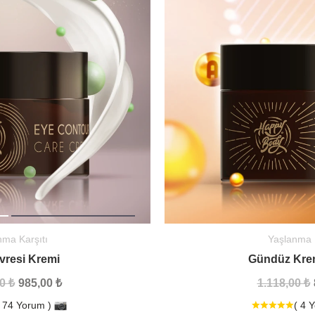
nma Karşıtı
Yaşlanma K
vresi Kremi
Gündüz Kre
0 ₺
985,00 ₺
1.118,00 ₺
( 74 Yorum )
( 4 