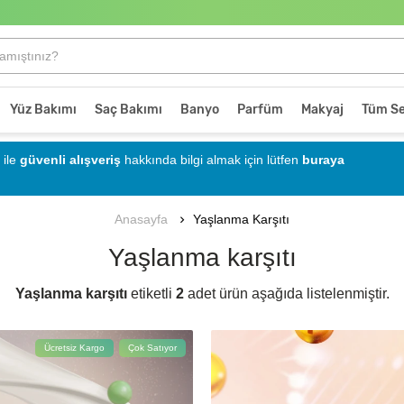
Yüz Bakımı
Saç Bakımı
Banyo
Parfüm
Makyaj
Tüm Se
ile
güvenli alışveriş
hakkında bilgi almak için lütfen
buraya
Yaşlanma Karşıtı
Anasayfa
Yaşlanma karşıtı
Yaşlanma karşıtı
etiketli
2
adet ürün aşağıda listelenmiştir.
Ücretsiz Kargo
Çok Satıyor