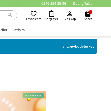
0246 224 25 96
Sipariş Takibi
0
0
0
Favorilerim
Karşılaştır
Giriş Yap
Sepet
riler
İletişim
#happybodyturkey
Ücretsiz Kargo