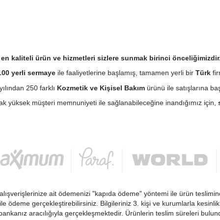
n kaliteli ürün ve hizmetleri sizlere sunmak birinci önceliğimizdir
00 yerli sermaye
ile faaliyetlerine başlamış, tamamen yerli bir
Türk
fir
ılından 250 farklı
Kozmetik ve Kişisel Bakım
ürünü ile satışlarına baş
cak yüksek müşteri memnuniyeti ile sağlanabileceğine inandığımız için,
alışverişlerinize ait ödemenizi "kapıda ödeme" yöntemi ile ürün teslimin
 ile ödeme gerçekleştirebilirsiniz. Bilgileriniz 3. kişi ve kurumlarla kesi
ankanız aracılığıyla gerçekleşmektedir. Ürünlerin teslim süreleri bulu