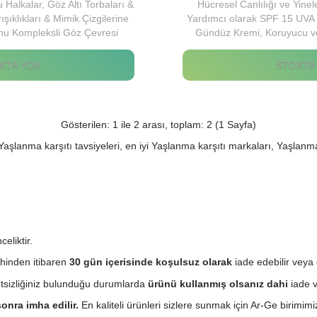
 Halkalar, Göz Altı Torbaları &
Hücresel Canlılığı ve Yine
ışıklıkları & Mimik Çizgilerine
Yardımcı olarak SPF 15 UVA 
nu Kompleksli Göz Çevresi
Gündüz Kremi, Koruyucu ve
Kremi.
Göster
KTA YOK
STOKTA
Gösterilen: 1 ile 2 arası, toplam: 2 (1 Sayfa)
şlanma karşıtı tavsiyeleri, en iyi Yaşlanma karşıtı markaları, Yaşlanma 
eliktir.
hinden itibaren
30 gün içerisinde koşulsuz olarak
iade edebilir veya 
etsizliğiniz bulunduğu durumlarda
ürünü kullanmış olsanız dahi
iade v
onra imha edilir.
En kaliteli ürünleri sizlere sunmak için Ar-Ge birimimiz