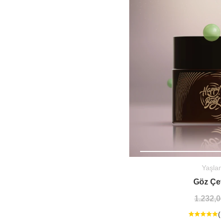
Yaşla
Göz Çe
1.232,0