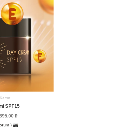
arşıtı
mi SPF15
895,00 ₺
Yorum )