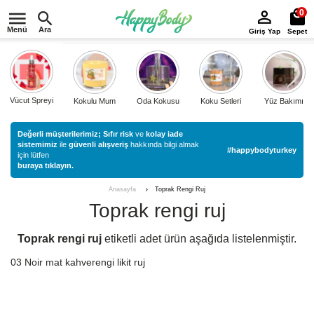
0
Menü
Ara
Giriş Yap
Sepet
Vücut Spreyi
Kokulu Mum
Oda Kokusu
Koku Setleri
Yüz Bakımı
Değerli müşterilerimiz;
Sıfır risk
ve
kolay iade
sistemimiz
ile
güvenli alışveriş
hakkında bilgi almak
#happybodyturkey
için lütfen
buraya tıklayın.
Toprak Rengi Ruj
Anasayfa
Toprak rengi ruj
Toprak rengi ruj
etiketli
adet ürün aşağıda listelenmiştir.
03 Noir mat kahverengi likit ruj