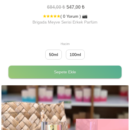
684,00 ₺
547,00 ₺
( 0 Yorum )
Brigada Meyve Serisi Erkek Parfüm
Hacim
50ml
100ml
Sepete Ekle