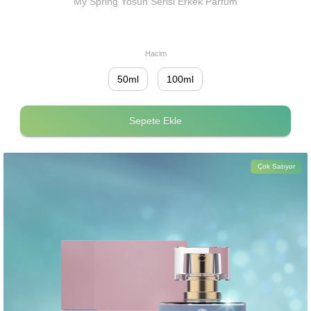
My Spring Yosun Serisi Erkek Parfüm
Hacim
50ml
100ml
Sepete Ekle
Çok Satıyor