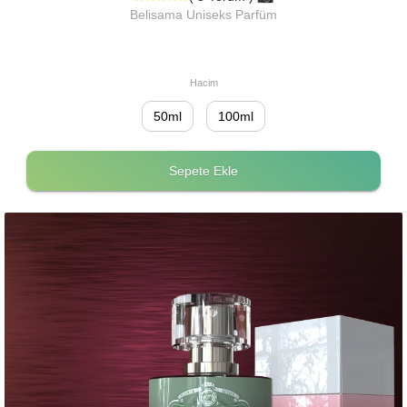
Belisama Uniseks Parfüm
Hacim
50ml
100ml
Sepete Ekle