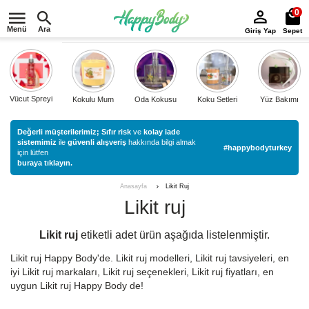
0
Menü
Ara
Giriş Yap
Sepet
Vücut Spreyi
Kokulu Mum
Oda Kokusu
Koku Setleri
Yüz Bakımı
Değerli müşterilerimiz;
Sıfır risk
ve
kolay iade
sistemimiz
ile
güvenli alışveriş
hakkında bilgi almak
#happybodyturkey
için lütfen
buraya tıklayın.
Likit Ruj
Anasayfa
Likit ruj
Likit ruj
etiketli
adet ürün aşağıda listelenmiştir.
Likit ruj Happy Body'de. Likit ruj modelleri, Likit ruj tavsiyeleri, en
iyi Likit ruj markaları, Likit ruj seçenekleri, Likit ruj fiyatları, en
uygun Likit ruj Happy Body de!