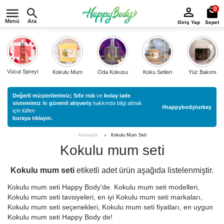
0
Menü
Ara
Giriş Yap
Sepet
Vücut Spreyi
Kokulu Mum
Oda Kokusu
Koku Setleri
Yüz Bakımı
Değerli müşterilerimiz;
Sıfır risk
ve
kolay iade
sistemimiz
ile
güvenli alışveriş
hakkında bilgi almak
#happybodyturkey
için lütfen
buraya tıklayın.
Kokulu Mum Seti
Anasayfa
Kokulu mum seti
Kokulu mum seti
etiketli
adet ürün aşağıda listelenmiştir.
Kokulu mum seti Happy Body'de. Kokulu mum seti modelleri,
Kokulu mum seti tavsiyeleri, en iyi Kokulu mum seti markaları,
Kokulu mum seti seçenekleri, Kokulu mum seti fiyatları, en uygun
Kokulu mum seti Happy Body de!