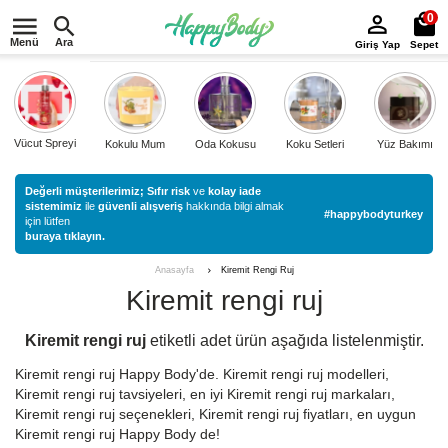
0
Menü
Ara
Giriş Yap
Sepet
Vücut Spreyi
Kokulu Mum
Oda Kokusu
Koku Setleri
Yüz Bakımı
Değerli müşterilerimiz;
Sıfır risk
ve
kolay iade
sistemimiz
ile
güvenli alışveriş
hakkında bilgi almak
#happybodyturkey
için lütfen
buraya tıklayın.
Kiremit Rengi Ruj
Anasayfa
Kiremit rengi ruj
Kiremit rengi ruj
etiketli
adet ürün aşağıda listelenmiştir.
Kiremit rengi ruj Happy Body'de. Kiremit rengi ruj modelleri,
Kiremit rengi ruj tavsiyeleri, en iyi Kiremit rengi ruj markaları,
Kiremit rengi ruj seçenekleri, Kiremit rengi ruj fiyatları, en uygun
Kiremit rengi ruj Happy Body de!