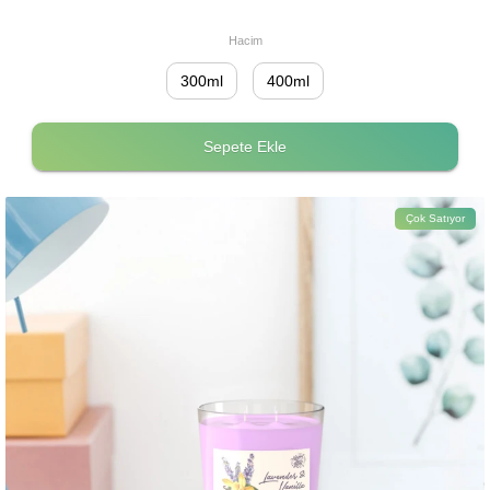
Hacim
300ml
400ml
Sepete Ekle
Çok Satıyor