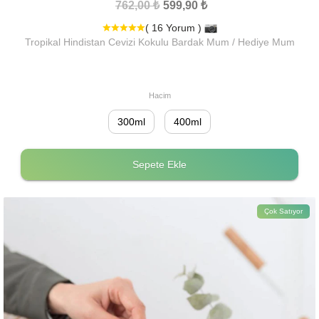
762,00 ₺
599,90 ₺
( 16 Yorum )
Tropikal Hindistan Cevizi Kokulu Bardak Mum / Hediye Mum
Hacim
300ml
400ml
Sepete Ekle
Çok Satıyor