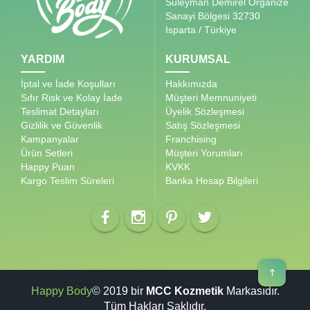
Süleyman Demirel Organize
Sanayi Bölgesi 32730
Isparta / Türkiye
YARDIM
KURUMSAL
İptal ve İade Koşulları
Hakkımızda
Sıfır Risk ve Kolay İade
Müşteri Memnuniyeti
Teslimat Detayları
Üyelik Sözleşmesi
Gizlilik ve Güvenlik
Satış Sözleşmesi
Kampanyalar
Franchising
Ürün Setleri
Müşteri Yorumları
Happy Puan
KVKK
Kargo Teslim Süreleri
Banka Hesap Bilgileri
Happy Body
© 2019 bir
MCC Kozmetik
Markasıdır.
Tüm Hakları Saklıdır.