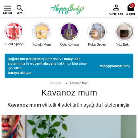
0
Menü
Ara
Giriş Yap
Sepet
Vücut Spreyi
Kokulu Mum
Oda Kokusu
Koku Setleri
Yüz Bakımı
Değerli müşterilerimiz;
Sıfır risk
ve
kolay iade
sistemimiz
ile
güvenli alışveriş
hakkında bilgi almak
#happybodyturkey
için lütfen
buraya tıklayın.
Kavanoz Mum
Anasayfa
Kavanoz mum
Kavanoz mum
etiketli
4
adet ürün aşağıda listelenmiştir.