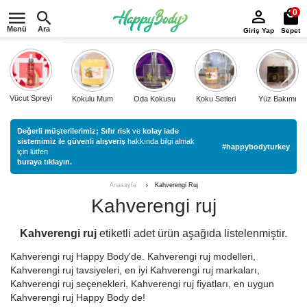
0
Menü
Ara
Giriş Yap
Sepet
Vücut Spreyi
Kokulu Mum
Oda Kokusu
Koku Setleri
Yüz Bakımı
Değerli müşterilerimiz;
Sıfır risk
ve
kolay iade
sistemimiz
ile
güvenli alışveriş
hakkında bilgi almak
#happybodyturkey
için lütfen
buraya tıklayın.
Kahverengi Ruj
Anasayfa
Kahverengi ruj
Kahverengi ruj
etiketli
adet ürün aşağıda listelenmiştir.
Kahverengi ruj Happy Body'de. Kahverengi ruj modelleri,
Kahverengi ruj tavsiyeleri, en iyi Kahverengi ruj markaları,
Kahverengi ruj seçenekleri, Kahverengi ruj fiyatları, en uygun
Kahverengi ruj Happy Body de!