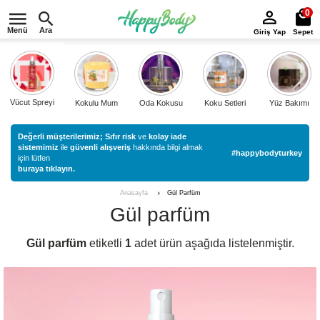
0
Menü
Ara
Giriş Yap
Sepet
Vücut Spreyi
Kokulu Mum
Oda Kokusu
Koku Setleri
Yüz Bakımı
Değerli müşterilerimiz;
Sıfır risk
ve
kolay iade
sistemimiz
ile
güvenli alışveriş
hakkında bilgi almak
#happybodyturkey
için lütfen
buraya tıklayın.
Gül Parfüm
Anasayfa
Gül parfüm
Gül parfüm
etiketli
1
adet ürün aşağıda listelenmiştir.