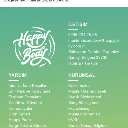
bölgeye bağlı olarak 1-2 iş günüdür.
İLETİŞİM
0246 224 25 96
musterihizmetleri@happybo
dy.com.tr
Süleyman Demirel Organize
Sanayi Bölgesi 32730
Isparta / Türkiye
YARDIM
KURUMSAL
İptal ve İade Koşulları
Hakkımızda
Sıfır Risk ve Kolay İade
Müşteri Memnuniyeti
Teslimat Detayları
Üyelik Sözleşmesi
Gizlilik ve Güvenlik
Satış Sözleşmesi
Kampanyalar
Franchising
Ürün Setleri
Müşteri Yorumları
Happy Puan
KVKK
Kargo Teslim Süreleri
Banka Hesap Bilgileri