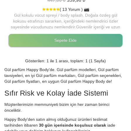
447,00 ₺
359,90 ₺
( 13 Yorum )
Gül kokulu vücut spreyi / body splash. Doğala özdeş gül
kokusu etrafınızı sararken, içeriğindeki nemlendirici özler
sayesinde vücudunuzu nemlendirir.Güvenilir içeriği ve uzun
süre kalıcı etkisi ile bu gül kokulu body mist'i çok
seveceksiniz.
Sepete Ekle
Gösterilen: 1 ile 1 arası, toplam: 1 (1 Sayfa)
Gül parfüm Happy Body'de. Gül parfüm modelleri, Gül parfüm
tavsiyeleri, en iyi Gül parfüm markaları, Gül parfüm seçenekleri,
Gül parfüm fiyatları, en uygun Gül parfüm Happy Body de!
Sıfır Risk ve Kolay İade Sistemi
Müşterilerimizin memnuniyeti bizim için her zaman birinci
önceliktir.
Happy Body'den satın almış olduğunuz ürünleri teslimat
tarihinden itibaren
30 gün içerisinde koşulsuz olarak
iade
edebilir veya değişim hakkınızı kullanabilirsiniz.