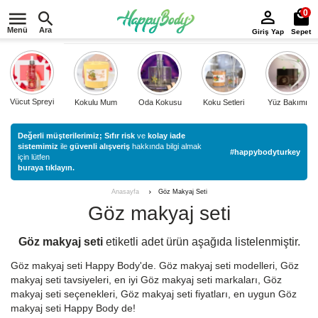
0
Menü
Ara
Giriş Yap
Sepet
Vücut Spreyi
Kokulu Mum
Oda Kokusu
Koku Setleri
Yüz Bakımı
Değerli müşterilerimiz;
Sıfır risk
ve
kolay iade
sistemimiz
ile
güvenli alışveriş
hakkında bilgi almak
#happybodyturkey
için lütfen
buraya tıklayın.
Göz Makyaj Seti
Anasayfa
Göz makyaj seti
Göz makyaj seti
etiketli
adet ürün aşağıda listelenmiştir.
Göz makyaj seti Happy Body'de. Göz makyaj seti modelleri, Göz
makyaj seti tavsiyeleri, en iyi Göz makyaj seti markaları, Göz
makyaj seti seçenekleri, Göz makyaj seti fiyatları, en uygun Göz
makyaj seti Happy Body de!