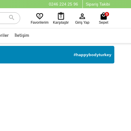
0246 224 25 96
Sipariş Takibi
0
0
0
Favorilerim
Karşılaştır
Giriş Yap
Sepet
riler
İletişim
#happybodyturkey