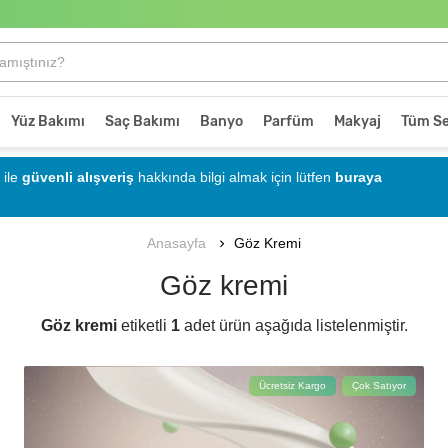
Yüz Bakımı
Saç Bakımı
Banyo
Parfüm
Makyaj
Tüm Se
ile
güvenli alışveriş
hakkında bilgi almak için lütfen
buraya
Göz Kremi
Anasayfa
Göz kremi
Göz kremi
etiketli
1
adet ürün aşağıda listelenmiştir.
Ücretsiz Kargo
Çok Satıyor