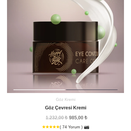
Göz Kremi
Göz Çevresi Kremi
1.232,00 ₺
985,00 ₺
( 74 Yorum )