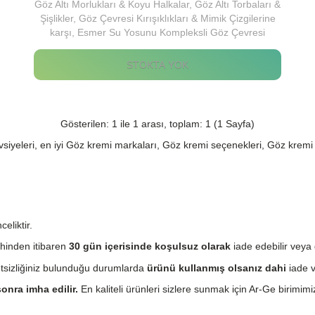
Göz Altı Morlukları & Koyu Halkalar, Göz Altı Torbaları &
Şişlikler, Göz Çevresi Kırışıklıkları & Mimik Çizgilerine
karşı, Esmer Su Yosunu Kompleksli Göz Çevresi
Kremi.
STOKTA YOK
Gösterilen: 1 ile 1 arası, toplam: 1 (1 Sayfa)
iyeleri, en iyi Göz kremi markaları, Göz kremi seçenekleri, Göz kremi
eliktir.
hinden itibaren
30 gün içerisinde koşulsuz olarak
iade edebilir veya 
etsizliğiniz bulunduğu durumlarda
ürünü kullanmış olsanız dahi
iade v
onra imha edilir.
En kaliteli ürünleri sizlere sunmak için Ar-Ge birimimiz