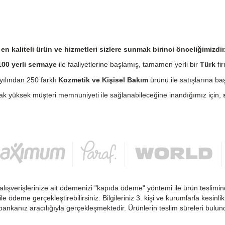
n kaliteli ürün ve hizmetleri sizlere sunmak birinci önceliğimizdir
00 yerli sermaye
ile faaliyetlerine başlamış, tamamen yerli bir
Türk
fir
ılından 250 farklı
Kozmetik ve Kişisel Bakım
ürünü ile satışlarına baş
cak yüksek müşteri memnuniyeti ile sağlanabileceğine inandığımız için,
alışverişlerinize ait ödemenizi "kapıda ödeme" yöntemi ile ürün teslimin
 ile ödeme gerçekleştirebilirsiniz. Bilgileriniz 3. kişi ve kurumlarla kesi
ankanız aracılığıyla gerçekleşmektedir. Ürünlerin teslim süreleri bulu