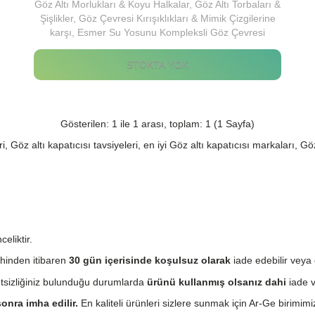
Göz Altı Morlukları & Koyu Halkalar, Göz Altı Torbaları &
Şişlikler, Göz Çevresi Kırışıklıkları & Mimik Çizgilerine
karşı, Esmer Su Yosunu Kompleksli Göz Çevresi
Kremi.
STOKTA YOK
Gösterilen: 1 ile 1 arası, toplam: 1 (1 Sayfa)
 Göz altı kapatıcısı tavsiyeleri, en iyi Göz altı kapatıcısı markaları, Göz 
eliktir.
hinden itibaren
30 gün içerisinde koşulsuz olarak
iade edebilir veya 
etsizliğiniz bulunduğu durumlarda
ürünü kullanmış olsanız dahi
iade v
onra imha edilir.
En kaliteli ürünleri sizlere sunmak için Ar-Ge birimimiz