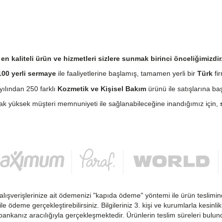
n kaliteli ürün ve hizmetleri sizlere sunmak birinci önceliğimizdir
00 yerli sermaye
ile faaliyetlerine başlamış, tamamen yerli bir
Türk
fir
ılından 250 farklı
Kozmetik ve Kişisel Bakım
ürünü ile satışlarına baş
cak yüksek müşteri memnuniyeti ile sağlanabileceğine inandığımız için,
alışverişlerinize ait ödemenizi "kapıda ödeme" yöntemi ile ürün teslimin
 ile ödeme gerçekleştirebilirsiniz. Bilgileriniz 3. kişi ve kurumlarla kesi
ankanız aracılığıyla gerçekleşmektedir. Ürünlerin teslim süreleri bulu