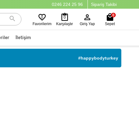
0246 224 25 96
Sipariş Takibi
0
0
0
Favorilerim
Karşılaştır
Giriş Yap
Sepet
riler
İletişim
#happybodyturkey