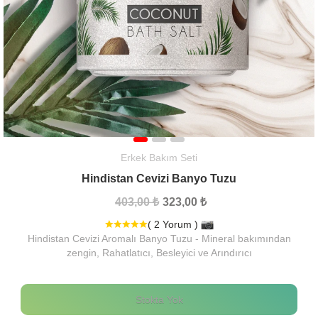
Erkek Bakım Seti
Hindistan Cevizi Banyo Tuzu
403,00 ₺
323,00 ₺
( 2 Yorum )
Hindistan Cevizi Aromalı Banyo Tuzu - Mineral bakımından
zengin, Rahatlatıcı, Besleyici ve Arındırıcı
Stokta Yok