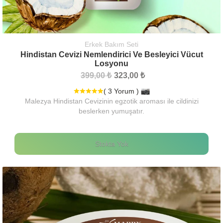
Erkek Bakım Seti
Hindistan Cevizi Nemlendirici Ve Besleyici Vücut
Losyonu
399,00 ₺
323,00 ₺
( 3 Yorum )
Malezya Hindistan Cevizinin egzotik aroması ile cildinizi
beslerken yumuşatır.
Stokta Yok