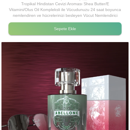
Tropikal Hindistan Cevizi Aroması Shea Butter/E
Vitamini/Olus Oil Kompleksli ile Vücudunuzu 24 saat boyunca
nemlendiren ve hücrelerinizi besleyen Vücut Nemlendirici
Body Butter
Sepete Ekle