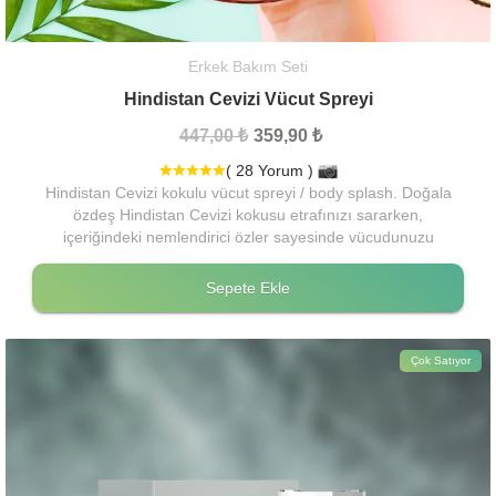
Erkek Bakım Seti
Hindistan Cevizi Vücut Spreyi
447,00 ₺
359,90 ₺
( 28 Yorum )
Hindistan Cevizi kokulu vücut spreyi / body splash. Doğala
özdeş Hindistan Cevizi kokusu etrafınızı sararken,
içeriğindeki nemlendirici özler sayesinde vücudunuzu
nemlendirir.Güvenilir içeriği ve uzun süre kalıcı etkisi ile bu
kokuyu çok seveceksiniz
Sepete Ekle
Çok Satıyor