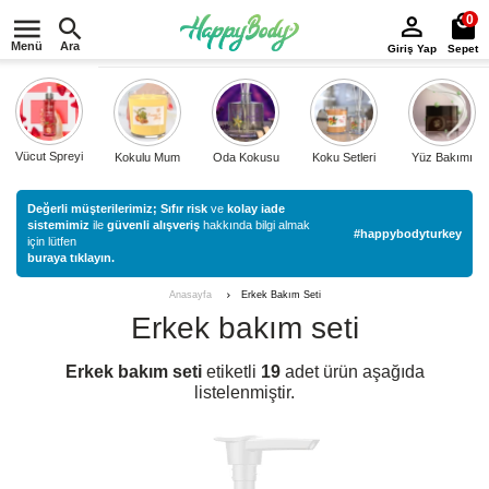
0
Menü
Ara
Giriş Yap
Sepet
Vücut Spreyi
Kokulu Mum
Oda Kokusu
Koku Setleri
Yüz Bakımı
Değerli müşterilerimiz;
Sıfır risk
ve
kolay iade
sistemimiz
ile
güvenli alışveriş
hakkında bilgi almak
#happybodyturkey
için lütfen
buraya tıklayın.
Erkek Bakım Seti
Anasayfa
Erkek bakım seti
Erkek bakım seti
etiketli
19
adet ürün aşağıda
listelenmiştir.