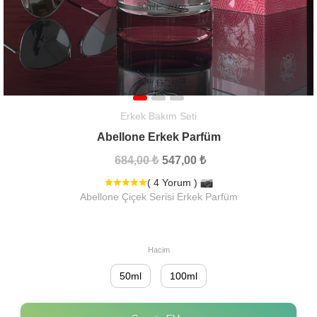
Erkek Bakım Seti
Abellone Erkek Parfüm
684,00 ₺
547,00 ₺
( 4 Yorum )
Abellone Çiçek Serisi Erkek Parfüm
Hacim
50ml
100ml