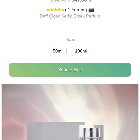
( 1 Yorum )
Daff Çiçek Serisi Erkek Parfüm
Hacim
50ml
100ml
Sepete Ekle