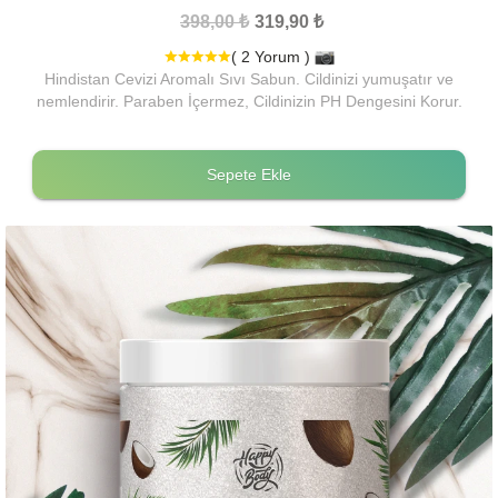
398,00 ₺
319,90 ₺
( 2 Yorum )
Hindistan Cevizi Aromalı Sıvı Sabun. Cildinizi yumuşatır ve
nemlendirir. Paraben İçermez, Cildinizin PH Dengesini Korur.
Sepete Ekle