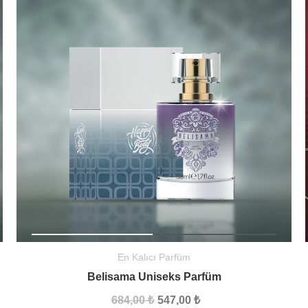
En Kalıcı Parfüm
Belisama Uniseks Parfüm
684,00 ₺
547,00 ₺