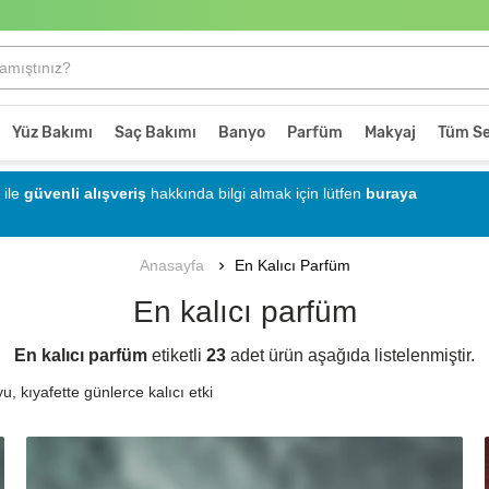
Yüz Bakımı
Saç Bakımı
Banyo
Parfüm
Makyaj
Tüm Se
ile
güvenli alışveriş
hakkında bilgi almak için lütfen
buraya
En Kalıcı Parfüm
Anasayfa
En kalıcı parfüm
En kalıcı parfüm
etiketli
23
adet ürün aşağıda listelenmiştir.
u, kıyafette günlerce kalıcı etki