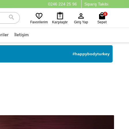
0246 224 25 96
Sipariş Takibi
0
0
0
Favorilerim
Karşılaştır
Giriş Yap
Sepet
riler
İletişim
#happybodyturkey