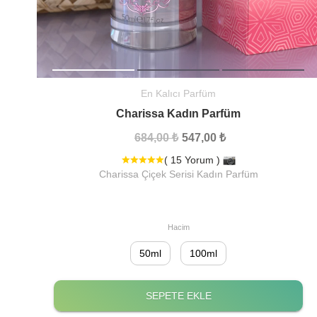
En Kalıcı Parfüm
Charissa Kadın Parfüm
684,00 ₺
547,00 ₺
( 15 Yorum )
Charissa Çiçek Serisi Kadın Parfüm
Hacim
50ml
100ml
SEPETE EKLE