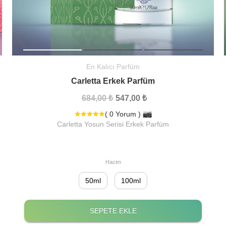
En Kalıcı Parfüm
Carletta Erkek Parfüm
684,00 ₺
547,00 ₺
( 0 Yorum )
Carletta Yosun Serisi Erkek Parfüm
Hacim
50ml
100ml
SEPETE EKLE