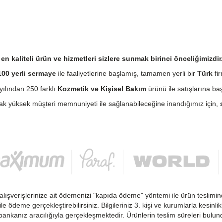
n kaliteli ürün ve hizmetleri sizlere sunmak birinci önceliğimizdir
00 yerli sermaye
ile faaliyetlerine başlamış, tamamen yerli bir
Türk
fir
ılından 250 farklı
Kozmetik ve Kişisel Bakım
ürünü ile satışlarına baş
cak yüksek müşteri memnuniyeti ile sağlanabileceğine inandığımız için,
alışverişlerinize ait ödemenizi "kapıda ödeme" yöntemi ile ürün teslimin
 ile ödeme gerçekleştirebilirsiniz. Bilgileriniz 3. kişi ve kurumlarla kesi
ankanız aracılığıyla gerçekleşmektedir. Ürünlerin teslim süreleri bulu