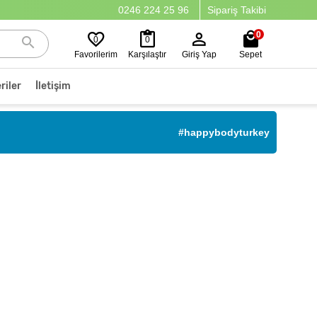
0246 224 25 96
Sipariş Takibi
0
0
0
Favorilerim
Karşılaştır
Giriş Yap
Sepet
riler
İletişim
#happybodyturkey