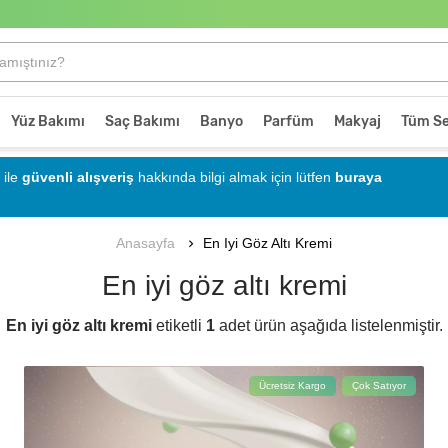
Yüz Bakımı
Saç Bakımı
Banyo
Parfüm
Makyaj
Tüm Se
ile
güvenli alışveriş
hakkında bilgi almak için lütfen
buraya
En Iyi Göz Altı Kremi
Anasayfa
En iyi göz altı kremi
En iyi göz altı kremi
etiketli
1
adet ürün aşağıda listelenmiştir.
Ücretsiz Kargo
Çok Satıyor