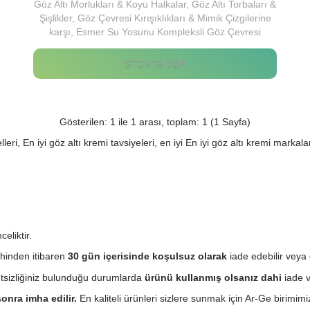
Göz Altı Morlukları & Koyu Halkalar, Göz Altı Torbaları &
Şişlikler, Göz Çevresi Kırışıklıkları & Mimik Çizgilerine
karşı, Esmer Su Yosunu Kompleksli Göz Çevresi
Kremi.
STOKTA YOK
Gösterilen: 1 ile 1 arası, toplam: 1 (1 Sayfa)
ri, En iyi göz altı kremi tavsiyeleri, en iyi En iyi göz altı kremi markalar
eliktir.
hinden itibaren
30 gün içerisinde koşulsuz olarak
iade edebilir veya 
etsizliğiniz bulunduğu durumlarda
ürünü kullanmış olsanız dahi
iade v
onra imha edilir.
En kaliteli ürünleri sizlere sunmak için Ar-Ge birimimiz