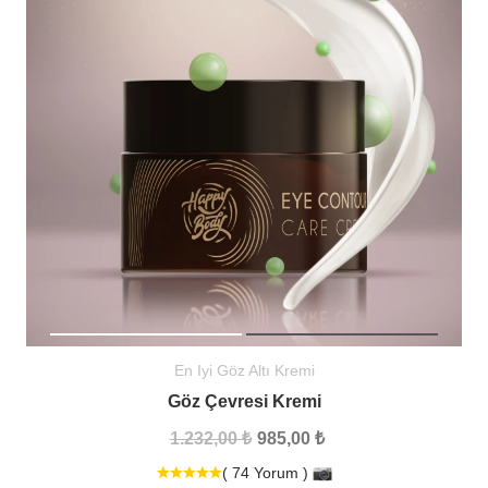
En Iyi Göz Altı Kremi
Göz Çevresi Kremi
1.232,00 ₺
985,00 ₺
( 74 Yorum )