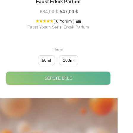
Faust Erkek Parfüm
684,00 ₺
547,00 ₺
( 0 Yorum )
Faust Yosun Serisi Erkek Parfüm
Hacim
50ml
100ml
SEPETE EKLE