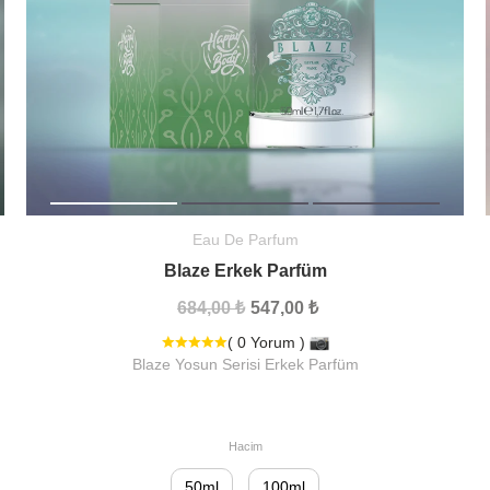
Eau De Parfum
Blaze Erkek Parfüm
684,00 ₺
547,00 ₺
( 0 Yorum )
Blaze Yosun Serisi Erkek Parfüm
Hacim
50ml
100ml