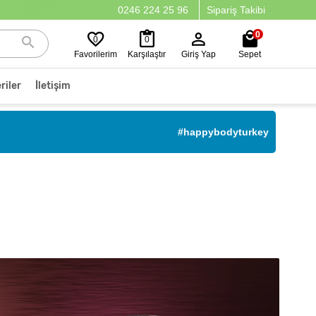
0246 224 25 96
Sipariş Takibi
0
0
0
Favorilerim
Karşılaştır
Giriş Yap
Sepet
riler
İletişim
#happybodyturkey