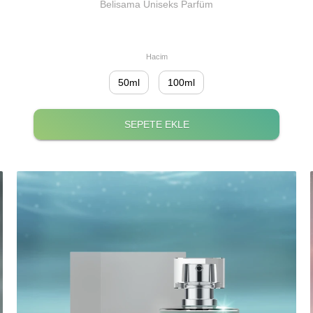
Belisama Uniseks Parfüm
Hacim
50ml
100ml
SEPETE EKLE