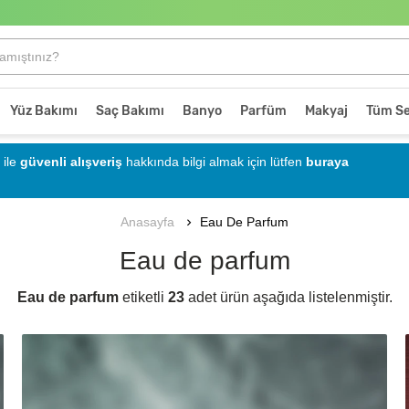
Yüz Bakımı
Saç Bakımı
Banyo
Parfüm
Makyaj
Tüm Se
ile
güvenli alışveriş
hakkında bilgi almak için lütfen
buraya
Eau De Parfum
Anasayfa
Eau de parfum
Eau de parfum
etiketli
23
adet ürün aşağıda listelenmiştir.