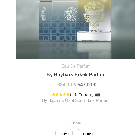
Eau De Parfum
By Baybars Erkek Parfüm
684,00 ₺
547,00 ₺
( 10 Yorum )
By Baybars Özel Seri Erkek Parfüm
Hacim
50ml
100ml