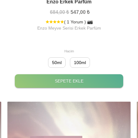
Enzo Erkek Parfüm
684,00 ₺
547,00 ₺
( 1 Yorum )
Enzo Meyve Serisi Erkek Parfüm
Hacim
50ml
100ml
SEPETE EKLE