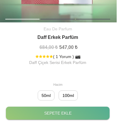
Eau De Parfum
Daff Erkek Parfüm
684,00 ₺
547,00 ₺
( 1 Yorum )
Daff Çiçek Serisi Erkek Parfüm
Hacim
50ml
100ml
SEPETE EKLE