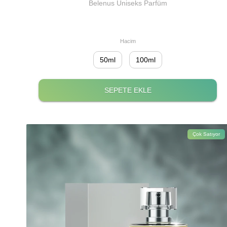
Belenus Uniseks Parfüm
Hacim
50ml
100ml
SEPETE EKLE
Çok Satıyor