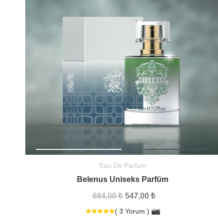
Eau De Parfum
Belenus Uniseks Parfüm
684,00 ₺
547,00 ₺
( 3 Yorum )