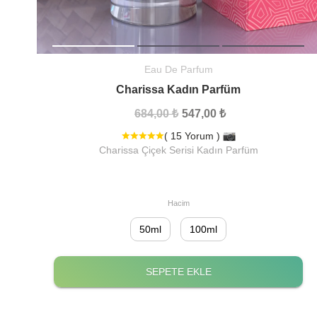
Eau De Parfum
Charissa Kadın Parfüm
684,00 ₺
547,00 ₺
( 15 Yorum )
Charissa Çiçek Serisi Kadın Parfüm
Hacim
50ml
100ml
SEPETE EKLE