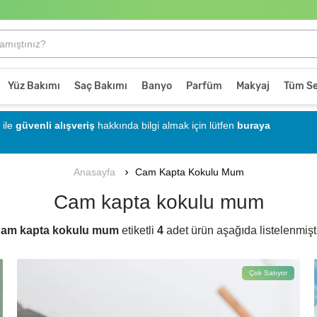
Yüz Bakımı
Saç Bakımı
Banyo
Parfüm
Makyaj
Tüm Se
ile
güvenli alışveriş
hakkında bilgi almak için lütfen
buraya
Cam Kapta Kokulu Mum
Anasayfa
Cam kapta kokulu mum
am kapta kokulu mum
etiketli
4
adet ürün aşağıda listelenmişti
Çok Satıyor