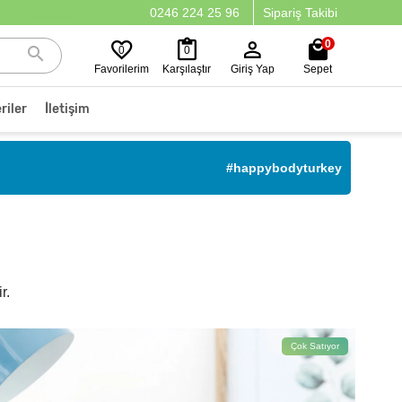
0246 224 25 96
Sipariş Takibi
0
0
0
Favorilerim
Karşılaştır
Giriş Yap
Sepet
riler
İletişim
#happybodyturkey
r.
Çok Satıyor