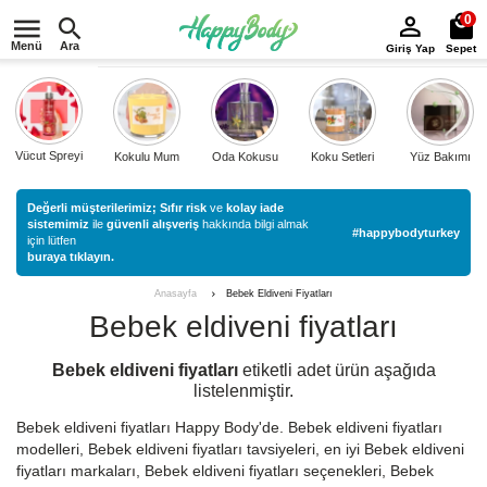
0
Menü
Ara
Giriş Yap
Sepet
Vücut Spreyi
Kokulu Mum
Oda Kokusu
Koku Setleri
Yüz Bakımı
Değerli müşterilerimiz;
Sıfır risk
ve
kolay iade
sistemimiz
ile
güvenli alışveriş
hakkında bilgi almak
#happybodyturkey
için lütfen
buraya tıklayın.
Bebek Eldiveni Fiyatları
Anasayfa
Bebek eldiveni fiyatları
Bebek eldiveni fiyatları
etiketli
adet ürün aşağıda
listelenmiştir.
Bebek eldiveni fiyatları Happy Body'de. Bebek eldiveni fiyatları
modelleri, Bebek eldiveni fiyatları tavsiyeleri, en iyi Bebek eldiveni
fiyatları markaları, Bebek eldiveni fiyatları seçenekleri, Bebek