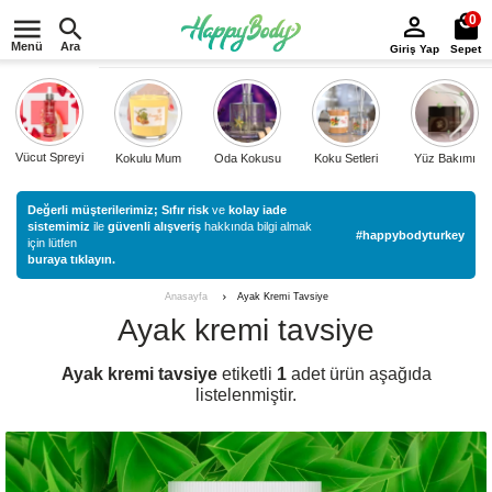
0
Menü
Ara
Giriş Yap
Sepet
Vücut Spreyi
Kokulu Mum
Oda Kokusu
Koku Setleri
Yüz Bakımı
Değerli müşterilerimiz;
Sıfır risk
ve
kolay iade
sistemimiz
ile
güvenli alışveriş
hakkında bilgi almak
#happybodyturkey
için lütfen
buraya tıklayın.
Ayak Kremi Tavsiye
Anasayfa
Ayak kremi tavsiye
Ayak kremi tavsiye
etiketli
1
adet ürün aşağıda
listelenmiştir.