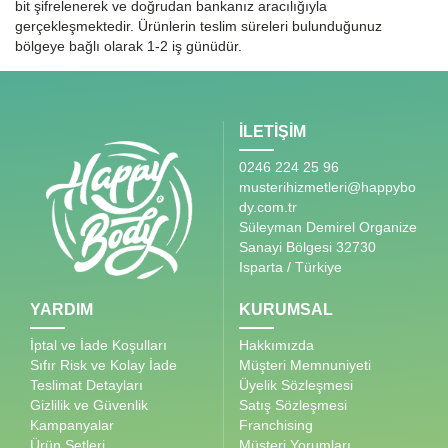
bit şifrelenerek ve doğrudan bankanız aracılığıyla
gerçekleşmektedir. Ürünlerin teslim süreleri bulunduğunuz
bölgeye bağlı olarak 1-2 iş günüdür.
İLETİŞİM
0246 224 25 96
musterihizmetleri@happybo
dy.com.tr
Süleyman Demirel Organize
Sanayi Bölgesi 32730
Isparta / Türkiye
YARDIM
KURUMSAL
İptal ve İade Koşulları
Hakkımızda
Sıfır Risk ve Kolay İade
Müşteri Memnuniyeti
Teslimat Detayları
Üyelik Sözleşmesi
Gizlilik ve Güvenlik
Satış Sözleşmesi
Kampanyalar
Franchising
Ürün Setleri
Müşteri Yorumları