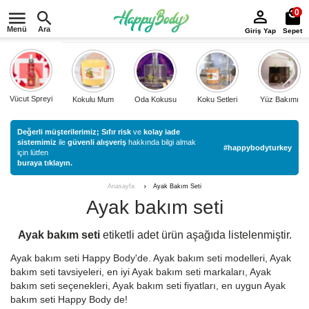
0
Menü
Ara
Giriş Yap
Sepet
Vücut Spreyi
Kokulu Mum
Oda Kokusu
Koku Setleri
Yüz Bakımı
Değerli müşterilerimiz;
Sıfır risk
ve
kolay iade
sistemimiz
ile
güvenli alışveriş
hakkında bilgi almak
#happybodyturkey
için lütfen
buraya tıklayın.
Ayak Bakım Seti
Anasayfa
Ayak bakım seti
Ayak bakım seti
etiketli
adet ürün aşağıda listelenmiştir.
Ayak bakım seti Happy Body'de. Ayak bakım seti modelleri, Ayak
bakım seti tavsiyeleri, en iyi Ayak bakım seti markaları, Ayak
bakım seti seçenekleri, Ayak bakım seti fiyatları, en uygun Ayak
bakım seti Happy Body de!