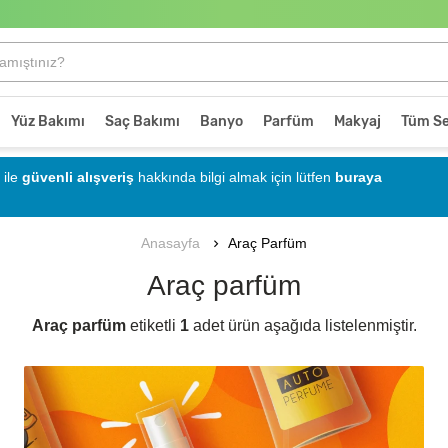
Yüz Bakımı
Saç Bakımı
Banyo
Parfüm
Makyaj
Tüm Se
ile
güvenli alışveriş
hakkında bilgi almak için lütfen
buraya
Araç Parfüm
Anasayfa
Araç parfüm
Araç parfüm
etiketli
1
adet ürün aşağıda listelenmiştir.