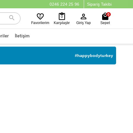
0246 224 25 96
Sipariş Takibi
0
0
0
Favorilerim
Karşılaştır
Giriş Yap
Sepet
riler
İletişim
#happybodyturkey