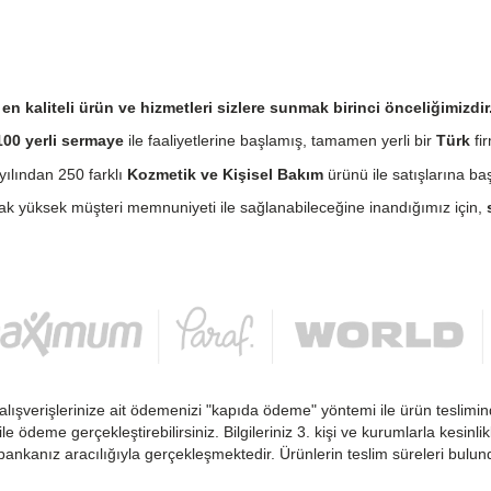
n kaliteli ürün ve hizmetleri sizlere sunmak birinci önceliğimizdir
00 yerli sermaye
ile faaliyetlerine başlamış, tamamen yerli bir
Türk
fir
ılından 250 farklı
Kozmetik ve Kişisel Bakım
ürünü ile satışlarına baş
cak yüksek müşteri memnuniyeti ile sağlanabileceğine inandığımız için,
alışverişlerinize ait ödemenizi "kapıda ödeme" yöntemi ile ürün teslimin
 ile ödeme gerçekleştirebilirsiniz. Bilgileriniz 3. kişi ve kurumlarla kesi
ankanız aracılığıyla gerçekleşmektedir. Ürünlerin teslim süreleri bulu