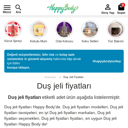
0
Menü
Ara
Giriş Yap
Sepet
Vücut Spreyi
Kokulu Mum
Oda Kokusu
Koku Setleri
Yüz Bakımı
Değerli müşterilerimiz;
Sıfır risk
ve
kolay iade
sistemimiz
ile
güvenli alışveriş
hakkında bilgi almak
#happybodyturkey
için lütfen
buraya tıklayın.
Duş Jeli Fiyatları
Anasayfa
Duş jeli fiyatları
Duş jeli fiyatları
etiketli
adet ürün aşağıda listelenmiştir.
Duş jeli fiyatları Happy Body'de. Duş jeli fiyatları modelleri, Duş jeli
fiyatları tavsiyeleri, en iyi Duş jeli fiyatları markaları, Duş jeli
fiyatları seçenekleri, Duş jeli fiyatları fiyatları, en uygun Duş jeli
fiyatları Happy Body de!