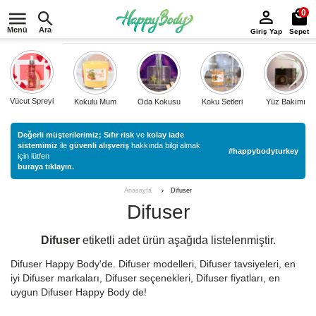
0
Menü
Ara
Giriş Yap
Sepet
Vücut Spreyi
Kokulu Mum
Oda Kokusu
Koku Setleri
Yüz Bakımı
Değerli müşterilerimiz;
Sıfır risk
ve
kolay iade
sistemimiz
ile
güvenli alışveriş
hakkında bilgi almak
#happybodyturkey
için lütfen
buraya tıklayın.
Difuser
Anasayfa
Difuser
Difuser
etiketli
adet ürün aşağıda listelenmiştir.
Difuser Happy Body'de. Difuser modelleri, Difuser tavsiyeleri, en
iyi Difuser markaları, Difuser seçenekleri, Difuser fiyatları, en
uygun Difuser Happy Body de!