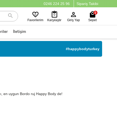
0246 224 25 96
Sipariş Takibi
0
0
0
Favorilerim
Karşılaştır
Giriş Yap
Sepet
riler
İletişim
#happybodyturkey
ları, en uygun Bordo ruj Happy Body de!